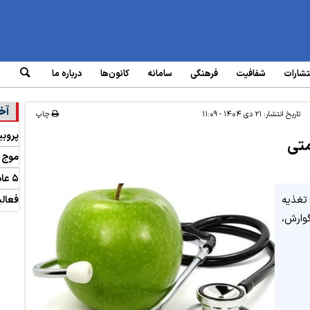
تشارات
شفافیت
فرهنگی
سامانه‌
کانون‌ها
درباره ما
آخ
تاریخ انتشار:
۲۱ دی ۱۴۰۴ - ۱۱:۰۹
چاپ
پروبی
متی
موج ج
۵ عادت روزانه برای تقویت سلامت روان
تغذیه
فعالی
وارش،