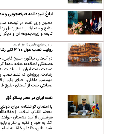
ابلاغ شیوه‌نامه صرفه‌جویی و مد
معاون وزیر نفت در توسعه مدیری
منابع و مصارف و دستورعمل رع
تابعه و زیرمجموعه آن و دیگر ار
از دل خلیج فارس تا افق تولید
روایت نصب غول ۶۲۰۰ تنی رشادت به دست متخصصان ایرانی
در آب‌های نیلگون خلیج فارس، جا
هماهنگی لحظه‌به‌لحظه ده‌ها گر
رشادت. پروژه‌ای که فقط نصب ی
مهندسی داخلی، احیای یکی از قد
صیانتی نفت از آب‌های خلیج فار
نفت ایران در عصر پساتوافق
با امضای توافقنامه میان دولتین 
معظم انقلاب اسلامی (حفظه‌الله)
هوشیاری از کید دشمنان خواهد 
اتکا به خود و تکیه بر فکر و بازو
اشبه‌الناس، خُلقاَ و خَلقاَ به ام