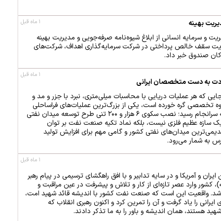
۱ ماه قبل
یریت بهینه
ت و سرمایه انسانی از ابلاغ شیوه‌نامه صرفه‌جویی و مدیریت بهینه
ایت سقف خالص پرداختی در شرکت سرمایه‌گذاری اهداف، شرکت‌های
کان صندوق خبر داد.
۱ ماه قبل
یی که هر عملیات دریایی با محاسبات میلی‌متری، نبرد با جزر و مد و
وه تخصصی گره خورده است، یکی از بزرگ‌ترین عملیات‌های فراساحلی
صنعت نفت ایران با موفقیت به سرانجام رسید؛ نصب سکوی ۶ هزار و ۲۰۰ تنی طرح توسعه میدان نفتی
ک سازه عظیم فلزی نیست، بلکه نماد تکیه صنعت نفت بر توان
یمی‌ترین میدان‌های نفتی کشور و گامی مهم برای افزایش تولید
س به شمار می‌رود.
۱ ماه قبل
ایران و آمریکا و در سایه تدابیر و با افق راهگشای ترسیمی در پیام رهبر
، کشور وارد عصر تازه‌ای از کار و تلاش و پیشرفت در عین مراقبت و
شد. واقعیت این است که صنعت نفت کشور با اندیشه قائد شهید امت،
ی ایرانی را یاد گرفت و آن را تمرین کرد و اکنون رهبری انقلاب که
ام شهید هستند، همان اندیشه و باور را به ما تذکر دادند.