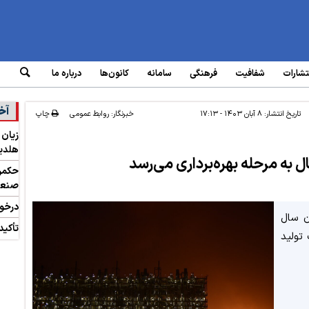
تشارات
شفافیت
فرهنگی
سامانه‌
کانون‌ها
درباره ما
آخ
تاریخ انتشار:
۸ آبان ۱۴۰۳ - ۱۷:۱۳
خبرنگار: روابط عمومی
چاپ
هلدین
ل به مرحله بهره‌برداری می‌رسد
حکمرا
صنعت
درخوا
ن سال
تأکید
تولید