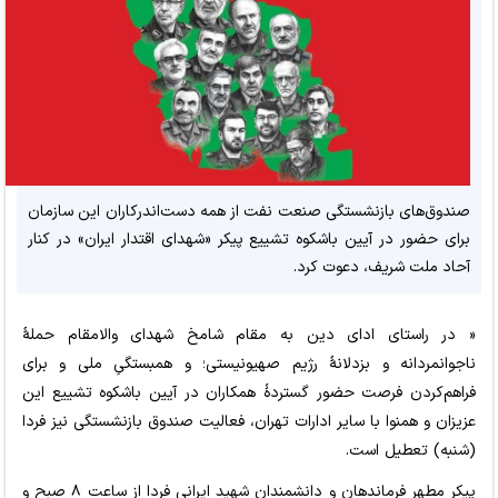
صندوق‌های بازنشستگی صنعت نفت از همه دست‌اندرکاران این سازمان
برای حضور در آیین باشکوه تشییع پیکر «شهدای اقتدار ایران» در کنار
آحاد ملت شریف، دعوت کرد.
« در راستای ادای دین به مقام شامخ شهدای والامقام حملهٔ
ناجوانمردانه و بزدلانهٔ رژیم صهیونیستی؛ و همبستگیِ ملی و برای
فراهم‌کردن فرصت حضور گستردهٔ همکاران در آیین باشکوه تشییع این
عزیزان و همنوا با سایر ادارات تهران، فعالیت صندوق بازنشستگی نیز فردا
(شنبه) تعطیل است.
پیکر مطهر فرماندهان و دانشمندان شهید ایرانی فردا از ساعت ۸ صبح و