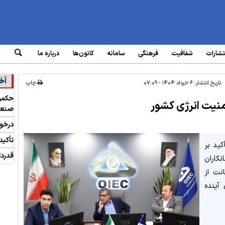
تشارات
شفافیت
فرهنگی
سامانه‌
کانون‌ها
درباره ما
آخ
تاریخ انتشار:
۶ خرداد ۱۴۰۴ - ۰۷:۰۹
چاپ
حکمرا
نیت انرژی کشور
صنعت
درخوا
تأکید
ید بر
قدردا
کاران
نت از
آینده