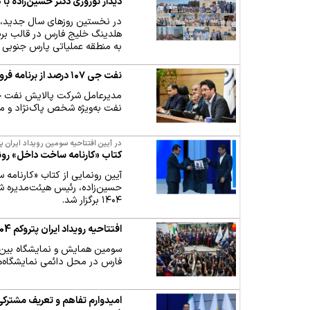
دیدار نوروزی دکتر حسین‌زاده با
در نخستین روزهای سال جدید، 
هلدینگ خلیج فارس در قالب برنا
به منطقه عملیاتی پارس جنوبی س
نفت جی ۱۰۷ درصد از برنامه فروش خود را محقق کرد
مدیرعامل شرکت پالایش نفت جی،
نفت به‌ویژه شخص پاک‌نژاد و مج
در آیین افتتاحیه سومین رویداد ایران پت
کتاب «کارنامه ساخت داخل» رو
آیین رونمایی از کتاب «کارنام
حسین‌زاده، رئیس هیئت‌مدیره شر
۱۴۰۴ برگزار شد.
افتتاحیه رویداد ایران پتروکم 1404 با حضور پرشمار تولیدکنندگان ایرانی صنعت پتروشیمی
سومین همایش و نمایشگاه بین‌ا
فارس در محل دائمی نمایشگاه‌ها
امیدوارم تفاهم و تعریف مشترکی 