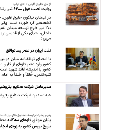
از دل خلیج فارس تا افق تولید
روایت نصب غول ۶۲۰۰ تنی رشادت به دست متخصصان ایرانی
در آب‌های نیلگون خلیج فارس، جا
۲۰۰ تنی طرح توسعه میدان ن
داخلی، احیای یکی از قدیمی‌تری
می‌رود.
نفت ایران در عصر پساتوافق
با امضای توافقنامه میان دولتین 
کشور وارد عصر تازه‌ای از کار
کشور با اندیشه قائد شهید امت، ا
اشبه‌الناس، خُلقاَ و خَلقاَ به ام
مدیرعامل شرکت صنایع پتروش
هیئت‌مدیره شرکت صنایع پتروشی
رئیس هیئت‌رئیسه صندوق‌های بازنشست
پایان موفق فازهای سه‌گانه متن
تاریخ بورس کشور به زودی انجا